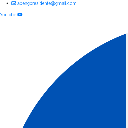
apengpresidente@gmail.com
Youtube