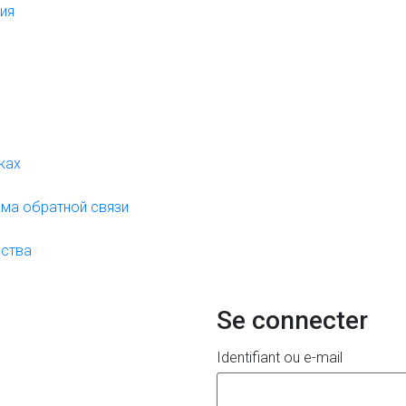
ния
жках
орма обратной связи
нства
Se connecter
Identifiant ou e-mail