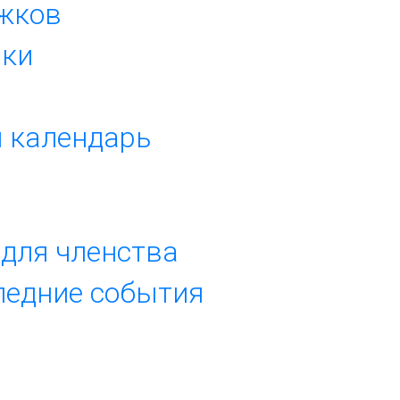
ужков
ики
й календарь
а для членства
следние события