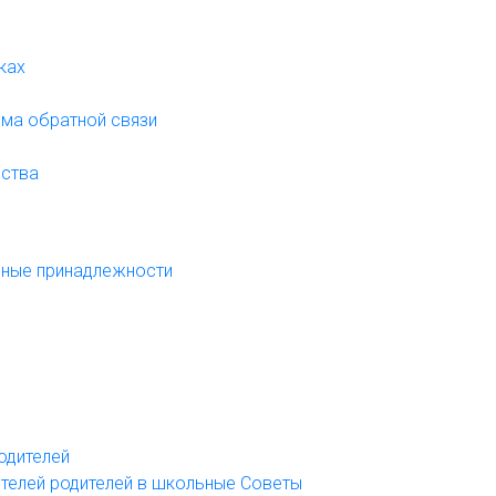
жках
орма обратной связи
нства
ольные принадлежности
родителей
вителей родителей в школьные Советы