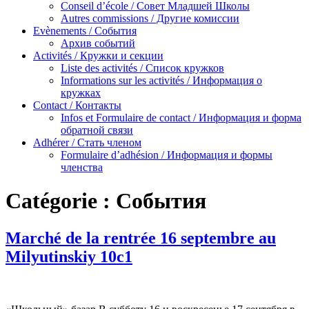
Conseil d’école / Совет Младшей Школы
Autres commissions / Другие комиссии
Evènements / События
Архив событий
Activités / Кружки и секции
Liste des activités / Список кружков
Informations sur les activités / Информация о
кружках
Contact / Контакты
Infos et Formulaire de contact / Информация и форма
обратной связи
Adhérer / Стать членом
Formulaire d’adhésion / Информация и формы
членства
Catégorie :
События
Marché de la rentrée 16 septembre au
Milyutinskiy 10c1