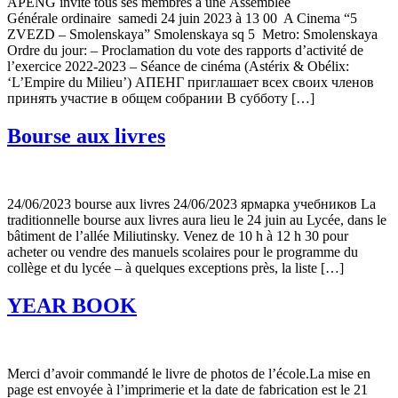
APENG invite tous ses membres à une Assemblée
Générale ordinaire samedi 24 juin 2023 à 13 00 A Cinema “5
ZVEZD – Smolenskaya” Smolenskaya sq 5 Metro: Smolenskaya
Ordre du jour: – Proclamation du vote des rapports d’activité de
l’exercice 2022-2023 – Séance de cinéma (Astérix & Obélix:
‘L’Empire du Milieu’) АПЕНГ приглашает всех своих членов
принять участие в общем собрании В субботу […]
Bourse aux livres
24/06/2023 bourse aux livres 24/06/2023 ярмарка учебников La
traditionnelle bourse aux livres aura lieu le 24 juin au Lycée, dans le
bâtiment de l’allée Miliutinsky. Venez de 10 h à 12 h 30 pour
acheter ou vendre des manuels scolaires pour le programme du
collège et du lycée – à quelques exceptions près, la liste […]
YEAR BOOK
Merci d’avoir commandé le livre de photos de l’école.La mise en
page est envoyée à l’imprimerie et la date de fabrication est le 21