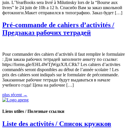
juin. L’YearBooks sera livré à Milutinsky lors de la “Bourse aux
livres” le 24 juin de 10h a 12 h. Спасибо Вам за заказ школьной
фотокниги.Макет отправился в типографию. Заказ будет […]
Pré-commande de cahiers d’activités /
Предзаказ рабочих тетрадей
Pour commander des cahiers d’activités il faut remplire le formulaire
: Для заказа рабочих тетрадей заполните анкету по ссылке:
https://forms.gle/EHL4WTjWgzXJLCRk7 Les cahiers d’activites
commandés seront disponibles au début de l’année scolaire ! Les
prix des cahiers sont indiqués sur le formulaire de précommande.
Заказанные рабочие тетради будут выдаваться в начале
учебного года! Цена на рабочие […]
plus récent
→
Liens utiles / Полезные ссылки
Liste des activités / Список кружков