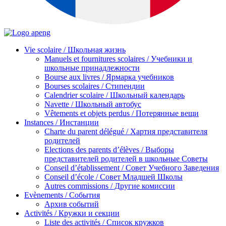
Vie scolaire / Школьная жизнь
Manuels et fournitures scolaires / Учебники и
школьные принадлежности
Bourse aux livres / Ярмарка учебников
Bourses scolaires / Стипендии
Calendrier scolaire / Школьный календарь
Navette / Школьный автобус
Vêtements et objets perdus / Потерянные вещи
Instances / Инстанции
Charte du parent délégué / Хартия представителя
родителей
Elections des parents d’élèves / Выборы
представителей родителей в школьные Советы
Conseil d’établissement / Совет Учебного Заведения
Conseil d’école / Совет Младшей Школы
Autres commissions / Другие комиссии
Evènements / События
Архив событий
Activités / Кружки и секции
Liste des activités / Список кружков