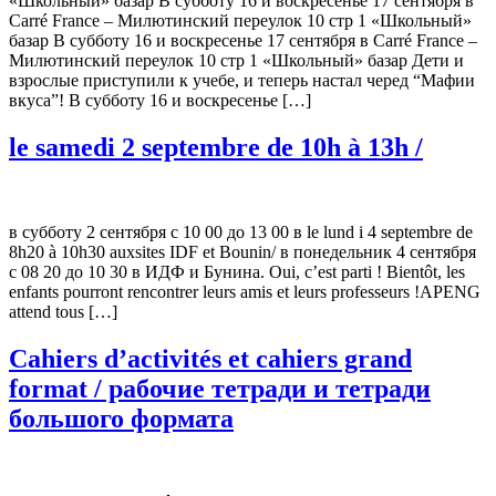
«Школьный» базар В субботу 16 и воскресенье 17 сентября в
Carré France – Милютинский переулок 10 стр 1 «Школьный»
базар В субботу 16 и воскресенье 17 сентября в Carré France –
Милютинский переулок 10 стр 1 «Школьный» базар Дети и
взрослые приступили к учебе, и теперь настал черед “Мафии
вкуса”! В субботу 16 и воскресенье […]
le samedi 2 septembre de 10h à 13h /
в субботу 2 сентября с 10 00 до 13 00 в le lund i 4 septembre de
8h20 à 10h30 auxsites IDF et Bounin/ в понедельник 4 сентября
с 08 20 до 10 30 в ИДФ и Бунина. Oui, c’est parti ! Bientôt, les
enfants pourront rencontrer leurs amis et leurs professeurs !APENG
attend tous […]
Cahiers d’activités et cahiers grand
format / рабочие тетради и тетради
большого формата