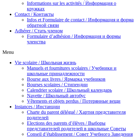
Informations sur les activités / Информация о
кружках
Contact / Контакты
Infos et Formulaire de contact / Информация и форма
обратной связи
Adhérer / Стать членом
Formulaire d’adhésion / Информация и формы
членства
Menu
Vie scolaire / Школьная жизнь
Manuels et fournitures scolaires / Учебники и
школьные принадлежности
Bourse aux livres / Ярмарка учебников
Bourses scolaires / Стипендии
Calendrier scolaire / Школьный календарь
Navette / Школьный автобус
Vêtements et objets perdus / Потерянные вещи
Instances / Инстанции
Charte du parent délégué / Хартия представителя
родителей
Elections des parents d’élèves / Выборы
представителей родителей в школьные Советы
Conseil d’établissement / Совет Учебного Заведения