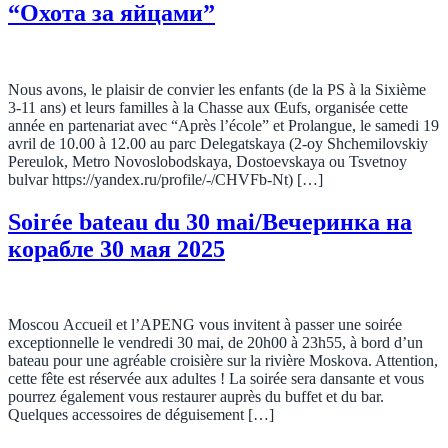
“Охота за яйцами”
Nous avons, le plaisir de convier les enfants (de la PS à la Sixième
3-11 ans) et leurs familles à la Chasse aux Œufs, organisée cette
année en partenariat avec “Après l’école” et Prolangue, le samedi 19
avril de 10.00 à 12.00 au parc Delegatskaya (2-oy Shchemilovskiy
Pereulok, Metro Novoslobodskaya, Dostoevskaya ou Tsvetnoy
bulvar https://yandex.ru/profile/-/CHVFb-Nt) […]
Soirée bateau du 30 mai/Вечеринка на
корабле 30 мая 2025
Moscou Accueil et l’APENG vous invitent à passer une soirée
exceptionnelle le vendredi 30 mai, de 20h00 à 23h55, à bord d’un
bateau pour une agréable croisière sur la rivière Moskova. Attention,
cette fête est réservée aux adultes ! La soirée sera dansante et vous
pourrez également vous restaurer auprès du buffet et du bar.
Quelques accessoires de déguisement […]