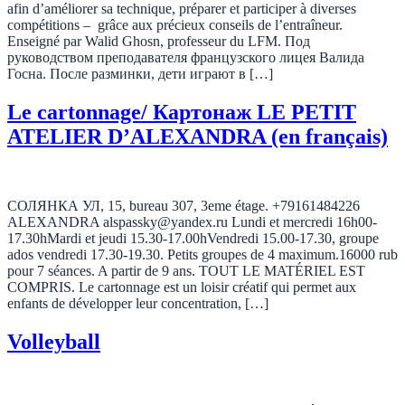
afin d’améliorer sa technique, préparer et participer à diverses
compétitions – grâce aux précieux conseils de l’entraîneur.
Enseigné par Walid Ghosn, professeur du LFM. Под
руководством преподавателя французского лицея Валида
Госна. После разминки, дети играют в […]
Le cartonnage/ Картонаж LE PETIT
ATELIER D’ALEXANDRA (en français)
СОЛЯНКА УЛ, 15, bureau 307, 3eme étage. +79161484226
ALEXANDRA alspassky@yandex.ru Lundi et mercredi 16h00-
17.30hMardi et jeudi 15.30-17.00hVendredi 15.00-17.30, groupe
ados vendredi 17.30-19.30. Petits groupes de 4 maximum.16000 rub
pour 7 séances. A partir de 9 ans. TOUT LE MATÉRIEL EST
COMPRIS. Le cartonnage est un loisir créatif qui permet aux
enfants de développer leur concentration, […]
Volleyball