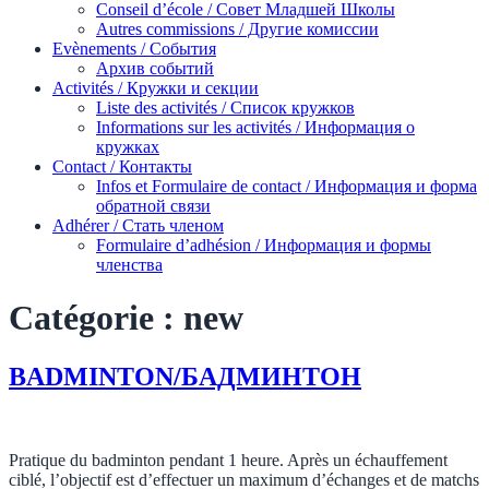
Conseil d’école / Совет Младшей Школы
Autres commissions / Другие комиссии
Evènements / События
Архив событий
Activités / Кружки и секции
Liste des activités / Список кружков
Informations sur les activités / Информация о
кружках
Contact / Контакты
Infos et Formulaire de contact / Информация и форма
обратной связи
Adhérer / Стать членом
Formulaire d’adhésion / Информация и формы
членства
Catégorie :
new
BADMINTON/БАДМИНТОН
Pratique du badminton pendant 1 heure. Après un échauffement
ciblé, l’objectif est d’effectuer un maximum d’échanges et de matchs