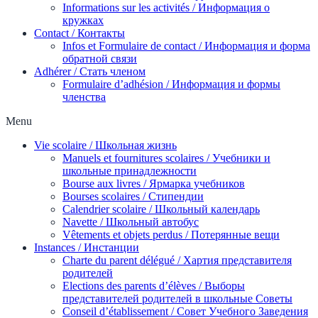
Informations sur les activités / Информация о
кружках
Contact / Контакты
Infos et Formulaire de contact / Информация и форма
обратной связи
Adhérer / Стать членом
Formulaire d’adhésion / Информация и формы
членства
Menu
Vie scolaire / Школьная жизнь
Manuels et fournitures scolaires / Учебники и
школьные принадлежности
Bourse aux livres / Ярмарка учебников
Bourses scolaires / Стипендии
Calendrier scolaire / Школьный календарь
Navette / Школьный автобус
Vêtements et objets perdus / Потерянные вещи
Instances / Инстанции
Charte du parent délégué / Хартия представителя
родителей
Elections des parents d’élèves / Выборы
представителей родителей в школьные Советы
Conseil d’établissement / Совет Учебного Заведения