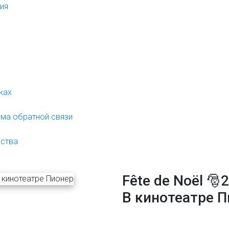
ния
жках
орма обратной связи
нства
Fête de Noël 🎅2
В кинотеатре 