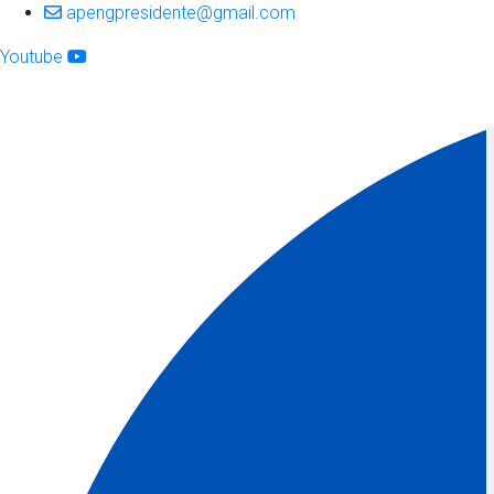
apengpresidente@gmail.com
Youtube