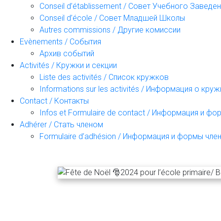
Conseil d’établissement / Совет Учебного Заведе
Conseil d’école / Совет Младшей Школы
Autres commissions / Другие комиссии
Evènements / События
Архив событий
Activités / Кружки и секции
Liste des activités / Список кружков
Informations sur les activités / Информация о кру
Contact / Контакты
Infos et Formulaire de contact / Информация и ф
Adhérer / Стать членом
Formulaire d’adhésion / Информация и формы чле