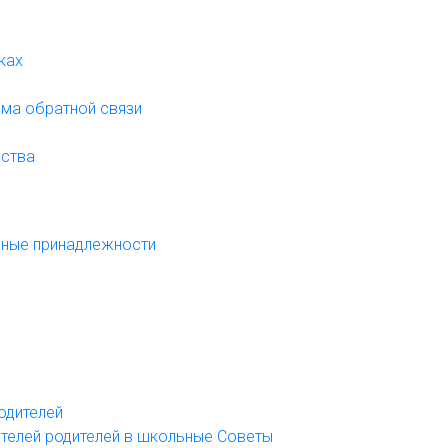
жках
орма обратной связи
нства
ольные принадлежности
родителей
вителей родителей в школьные Советы