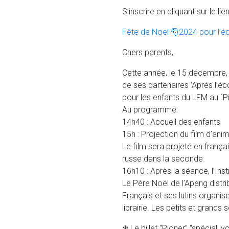
S’inscrire en cliquant sur le l
Fête de Noël 🎅2024 pour l’é
Chers parents,
Cette année, le 15 décembre, 
de ses partenaires ‘Après l’éc
pour les enfants du LFM au ´P
Au programme:
14h40 : Accueil des enfants
15h : Projection du film d’an
Le film sera projeté en frança
russe dans la seconde.
16h10 : Après la séance, l’Inst
Le Père Noël de l’Apeng dist
Français et ses lutins organi
librairie. Les petits et grands 
❄️ Le billet “Pioner” “spécial