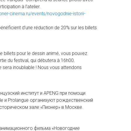
ticipation à l’atelier.
ioner-cinema.ru/events/novogodnie-istorii-
énéficient d’une réduction de 20% sur les billets
1
e billets pour le dessin animé, vous pouvez
tie du festival, qui débutera à 16h00.
 sera inoubliable ! Nous vous attendons
анцузский институт и APENG при помощи
ole и Prolangue организуют рождественский
историческом зале «Пионер» в Москве.
 анимационного фильма «Новогодние