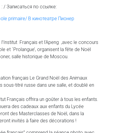
ien : / Записаться по ссылке:
cole primaire/ В кинотеатре Пионер
l’Institut Français et l’Apeng ,avec le concours
ole et ´Prolangue’, organisent la fête de Noël
ioner, salle historique de Moscou.
imation français Le Grand Noël des Animaux
is sous-titré russe dans une salle, et doublé en
itut Français offrira un goûter à tous les enfants.
ribuera des cadeaux aux enfants du Lycée
seront des Masterclasses de Noël, dans la
seront invités à faire des décorations !
 lycée français” comprend la séance photo avec