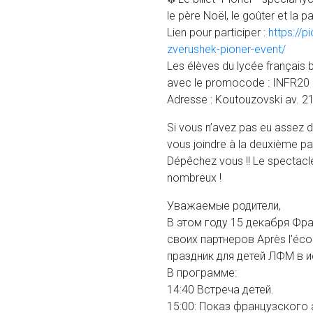
le père Noël, le goûter et la par
Lien pour participer :
https://p
zverushek-pioner-event/
Les élèves du lycée français b
avec le promocode : INFR20
Adresse : Koutouzovski av. 2
Si vous n’avez pas eu assez d
vous joindre à la deuxième par
Dépêchez vous !! Le spectacle
nombreux !
Уважаемые родители,
В этом году 15 декабря Фр
своих партнеров Après l’éc
праздник для детей ЛФМ в 
В программе:
14:40 Встреча детей.
15:00: Показ французского