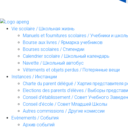
Vie scolaire / Школьная жизнь
Manuels et fournitures scolaires / Учебники и шк
Bourse aux livres / Ярмарка учебников
Bourses scolaires / Стипендии
Calendrier scolaire / Школьный календарь
Navette / Школьный автобус
Vêtements et objets perdus / Потерянные вещи
Instances / Инстанции
Charte du parent délégué / Хартия представителя 
Elections des parents d’élèves / Выборы предста
Conseil d’établissement / Совет Учебного Заведе
Conseil d’école / Совет Младшей Школы
Autres commissions / Другие комиссии
Evènements / События
Архив событий