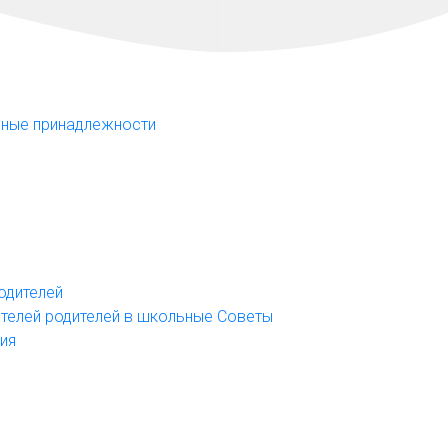
ольные принадлежности
родителей
вителей родителей в школьные Советы
ния